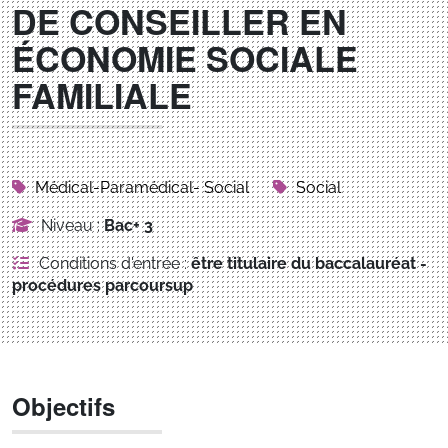
DE CONSEILLER EN
ÉCONOMIE SOCIALE
FAMILIALE
Médical-Paramédical- Social
Social
Niveau :
Bac+ 3
Conditions d'entrée :
être titulaire du baccalauréat -
procédures parcoursup
Objectifs